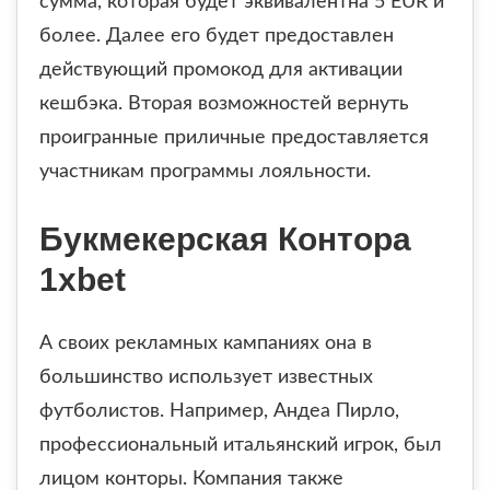
сумма, которая будет эквивалентна 5 EUR и
более. Далее его будет предоставлен
действующий промокод для активации
кешбэка. Вторая возможностей вернуть
проигранные приличные предоставляется
участникам программы лояльности.
Букмекерская Контора
1xbet
А своих рекламных кампаниях она в
большинство использует известных
футболистов. Например, Андеа Пирло,
профессиональный итальянский игрок, был
лицом конторы. Компания также