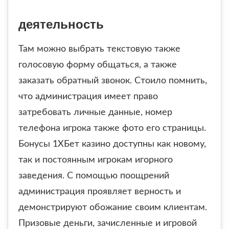
деятельность
Там можно выбрать текстовую также
голосовую форму общаться, а также
заказать обратный звонок. Стоило помнить,
что администрация имеет право
затребовать личные данные, номер
телефона игрока также фото его страницы.
Бонусы 1ХБет казино доступны как новому,
так и постоянным игрокам игорного
заведения. С помощью поощрений
администрация проявляет верность и
демонстрируют обожание своим клиентам.
Призовые деньги, зачисленные и игровой