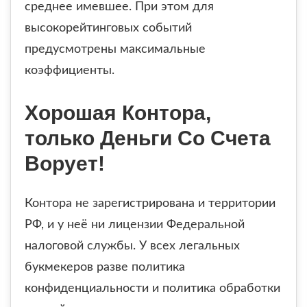
среднее имевшее. При этом для
высокорейтинговых событий
предусмотрены максимальные
коэффициенты.
Хорошая Контора,
только Деньги Со Счета
Ворует!
Контора не зарегистрирована и территории
РФ, и у неё ни лицензии Федеральной
налоговой службы. У всех легальных
букмекеров разве политика
конфиденциальности и политика обработки