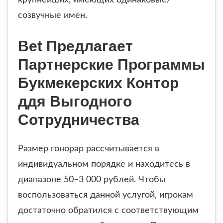
крупнейших, имеющих одинаковые/
созвучные имен.
Bet Предлагает
Партнерские Программы
Букмекерских Контор
ддя Выгодного
Сотрудничества
Размер гонорар рассчитывается в
индивидуальном порядке и находитесь в
диапазоне 50–3 000 рублей. Чтобы
воспользоваться данной услугой, игрокам
достаточно обратился с соответствующим