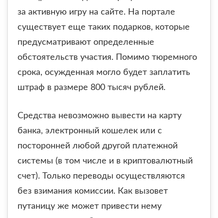
за активную игру на сайте. На портале
существует еще таких подарков, которые
предусматривают определенные
обстоятельств участия. Помимо тюремного
срока, осужденная могло будет заплатить
штраф в размере 800 тысяч рублей.
Средства невозможно вывести на карту
банка, электронный кошелек или с
посторонней любой другой платежной
системы (в том числе и в криптовалютный
счет). Только переводы осуществляются
без взимания комиссии. Как вызовет
путаницу же может привести нему