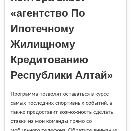
«агентство По
Ипотечному
Жилищному
Кредитованию
Республики Алтай»
Программа позволят оставаться в курсе
самых последних спортивных событий, а
также предоставит возможность сделать
ставки на мои команды прямо со
мобильного телефона. Обратите внимание