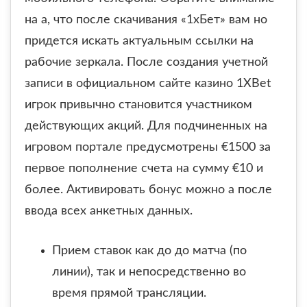
на а, что после скачивания «1хБет» вам но
придется искать актуальным ссылки на
рабочие зеркала. После создания учетной
записи в официальном сайте казино 1XBet
игрок привычно становится участником
действующих акций. Для подчиненных на
игровом портале предусмотрены €1500 за
первое пополнение счета на сумму €10 и
более. Активировать бонус можно а после
ввода всех анкетных данных.
Прием ставок как до до матча (по
линии), так и непосредственно во
время прямой трансляции.