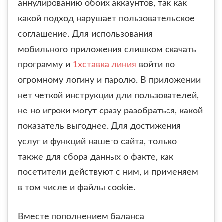
аннулированию обоих аккаунтов, так как
какой подход нарушает пользовательское
соглашение. Для использования
мобильного приложения слишком скачать
программу и
1хставка линия
войти по
огромному логину и паролю. В приложении
нет четкой инструкции дли пользователей,
не но игроки могут сразу разобраться, какой
показатель выгоднее. Для достижения
услуг и функций нашего сайта, только
также для сбора данных о факте, как
посетители действуют с ним, и применяем
в том числе и файлы cookie.
Вместе пополнением баланса