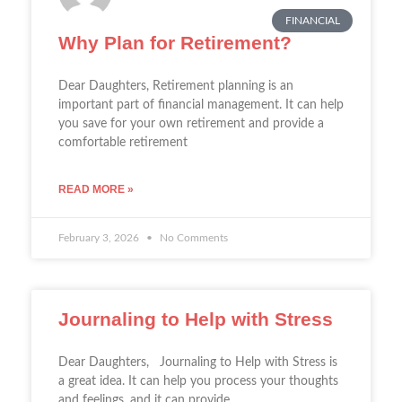
FINANCIAL
Why Plan for Retirement?
Dear Daughters, Retirement planning is an
important part of financial management. It can help
you save for your own retirement and provide a
comfortable retirement
READ MORE »
February 3, 2026
No Comments
Journaling to Help with Stress
Dear Daughters, Journaling to Help with Stress is
a great idea. It can help you process your thoughts
and feelings, and it can provide