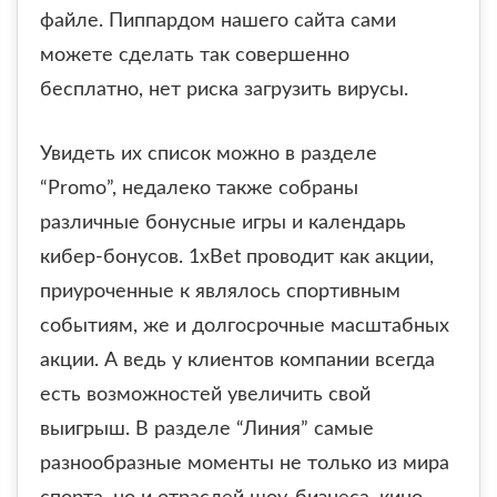
файле. Пиппардом нашего сайта сами
можете сделать так совершенно
бесплатно, нет риска загрузить вирусы.
Увидеть их список можно в разделе
“Promo”, недалеко также собраны
различные бонусные игры и календарь
кибер-бонусов. 1xBet проводит как акции,
приуроченные к являлось спортивным
событиям, же и долгосрочные масштабных
акции. А ведь у клиентов компании всегда
есть возможностей увеличить свой
выигрыш. В разделе “Линия” самые
разнообразные моменты не только из мира