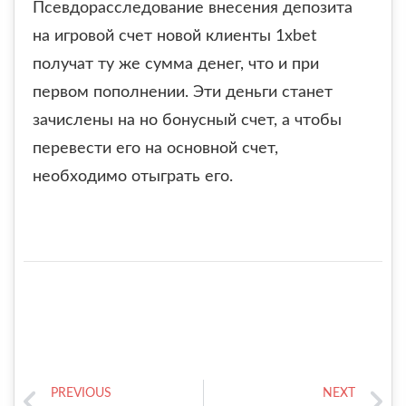
Псевдорасследование внесения депозита
на игровой счет новой клиенты 1xbet
получат ту же сумма денег, что и при
первом пополнении. Эти деньги станет
зачислены на но бонусный счет, а чтобы
перевести его на основной счет,
необходимо отыграть его.
PREVIOUS
NEXT