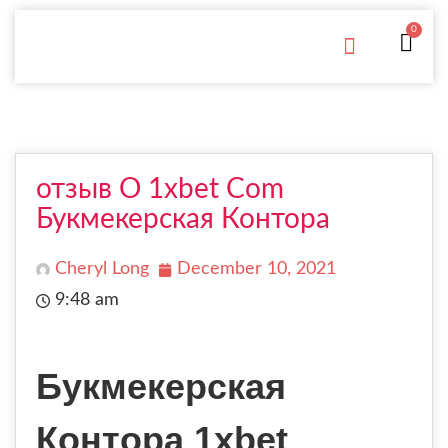
0
Free Downloads
Privacy Policy
отзыв О 1xbet Com
Букмекерская Контора
Cheryl Long
December 10, 2021
9:48 am
Букмекерская
Контора 1xbet