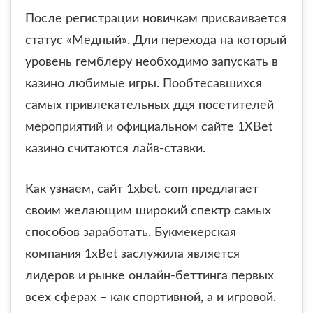
После регистрации новичкам присваивается
статус «Медный». Дли перехода на который
уровень гемблеру необходимо запускать в
казино любимые игры. Пообтесавшихся
самых привлекательных ддя посетителей
мероприятий и официальном сайте 1XBet
казино считаются лайв-ставки.
Как узнаем, сайт 1xbet. com предлагает
своим желающим широкий спектр самых
способов заработать. Букмекерская
компания 1xBet заслужила является
лидеров и рынке онлайн-беттинга первых
всех сферах – как спортивной, а и игровой.