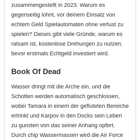
zusammengestellt in 2023. Warum es
gegenseitig lohnt, vor deinem Einsatz von
echtem Geld Spielautomaten ohne verlust zu
spielen? Dieses gibt viele Gründe, warum es
ratsam ist, kostenlose Drehungen zu nutzen,
bevor erstmals Echtgeld investiert wird.
Book Of Dead
Wasser dringt mit die Arche ein, und die
Schotten werden automatisch geschlossen,
wobei Tamara in einem der gefluteten Bereiche
ertrinkt und Karpov in den Docks sein Leben
zu gunsten von das seiner Anhang opfert.
Durch chip Wassermassen wird die Air Force