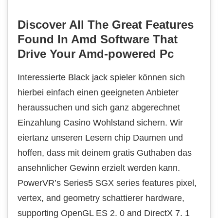
Discover All The Great Features
Found In Amd Software That
Drive Your Amd-powered Pc
Interessierte Black jack spieler können sich
hierbei einfach einen geeigneten Anbieter
heraussuchen und sich ganz abgerechnet
Einzahlung Casino Wohlstand sichern. Wir
eiertanz unseren Lesern chip Daumen und
hoffen, dass mit deinem gratis Guthaben das
ansehnlicher Gewinn erzielt werden kann.
PowerVR’s Series5 SGX series features pixel,
vertex, and geometry schattierer hardware,
supporting OpenGL ES 2. 0 and DirectX 7. 1