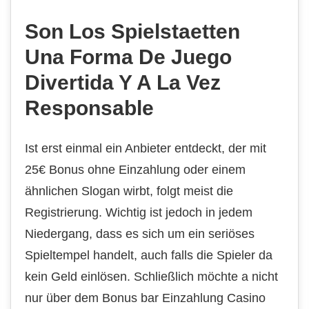
Son Los Spielstaetten
Una Forma De Juego
Divertida Y A La Vez
Responsable
Ist erst einmal ein Anbieter entdeckt, der mit
25€ Bonus ohne Einzahlung oder einem
ähnlichen Slogan wirbt, folgt meist die
Registrierung. Wichtig ist jedoch in jedem
Niedergang, dass es sich um ein seriöses
Spieltempel handelt, auch falls die Spieler da
kein Geld einlösen. Schließlich möchte a nicht
nur über dem Bonus bar Einzahlung Casino