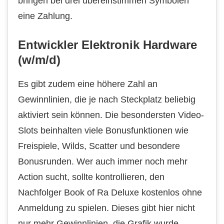
bringen bei drei übereinstimmen Symbolen
eine Zahlung.
Entwickler Elektronik Hardware
(w/m/d)
Es gibt zudem eine höhere Zahl an
Gewinnlinien, die je nach Steckplatz beliebig
aktiviert sein können. Die besondersten Video-
Slots beinhalten viele Bonusfunktionen wie
Freispiele, Wilds, Scatter und besondere
Bonusrunden. Wer auch immer noch mehr
Action sucht, sollte kontrollieren, den
Nachfolger Book of Ra Deluxe kostenlos ohne
Anmeldung zu spielen. Dieses gibt hier nicht
nur mehr Gewinnlinien, die Grafik wurde