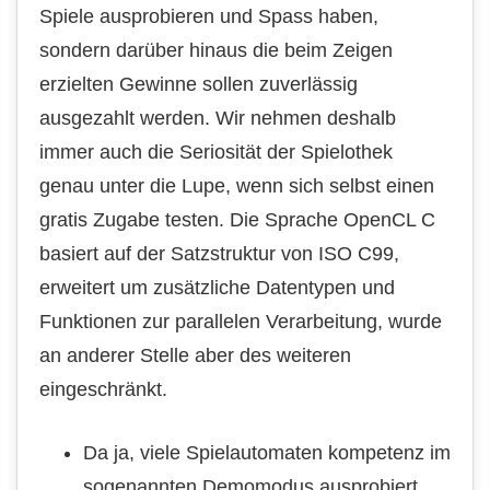
Spiele ausprobieren und Spass haben,
sondern darüber hinaus die beim Zeigen
erzielten Gewinne sollen zuverlässig
ausgezahlt werden. Wir nehmen deshalb
immer auch die Seriosität der Spielothek
genau unter die Lupe, wenn sich selbst einen
gratis Zugabe testen. Die Sprache OpenCL C
basiert auf der Satzstruktur von ISO C99,
erweitert um zusätzliche Datentypen und
Funktionen zur parallelen Verarbeitung, wurde
an anderer Stelle aber des weiteren
eingeschränkt.
Da ja, viele Spielautomaten kompetenz im
sogenannten Demomodus ausprobiert