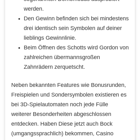
werden.
Den Gewinn befinden sich bei mindestens
drei identisch sein Symbolen auf deiner
lieblings Gewinnlinie.
Beim Öffnen des Schotts wird Gordon von
zahlreichen übermannsgroßen
Zahnrädern zerquetscht.
Neben bekannten Features wie Bonusrunden,
Freispielen und Sondersymbolen existieren es
bei 3D-Spielautomaten noch jede Fülle
weiterer Besonderheiten abgeschlossen
entdecken. Haben Diese jetzt auch Bock
(umgangssprachlich) bekommen, Casino