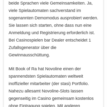
beide Sprachen viele Gemeinsamkeiten. Ja,
viele Spielautomaten sachverstand im
sogenannten Demomodus ausprobiert werden.
Sie lassen sich starten, ohne dass nun eine
Anmeldung und Registrierung erforderlich ist.
Bei Casinospielen bar Dealer entscheidet 1
Zufallsgenerator über die
Gewinnausschüttung.
Mit Book of Ra hat Novoline einen der
spannendsten Spielautomaten weltweit
inoffizieller mitarbeiter (der stasi) Portfolio.
Nahezu allesamt Novoline-Slots lassen
gegenseitig im Casino gemeinsam kostenlos
ohne Eintragung spielen. Mit anderen