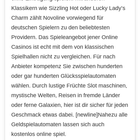
Klassikern wie Sizzling Hot oder Lucky Lady’s
Charm zählt Novoline vorwiegend für
deutschen Spielern zu den beliebtesten
Providern. Das Spieleangebot jener Online
Casinos ist echt mit dem von klassischen
Spielhallen nicht zu vergleichen. Für nach
Anbieter kompetenz Sie zwischen hunderten
oder gar hunderten Glücksspielautomaten
wählen. Durch lustige Früchte Slot maschinen,
mystische Welten, Reisen in fremde Länder
oder ferne Galaxien, hier ist dir sicher für jeden
Geschmack etwas dabei. [newline]Nahezu alle
Geldspielautomaten lassen sich auch
kostenlos online spiel.