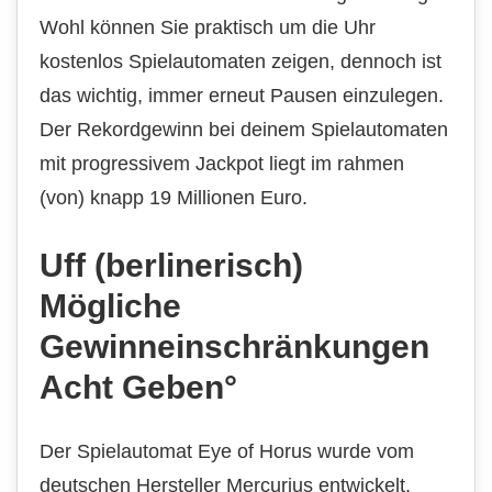
Wohl können Sie praktisch um die Uhr
kostenlos Spielautomaten zeigen, dennoch ist
das wichtig, immer erneut Pausen einzulegen.
Der Rekordgewinn bei deinem Spielautomaten
mit progressivem Jackpot liegt im rahmen
(von) knapp 19 Millionen Euro.
Uff (berlinerisch)
Mögliche
Gewinneinschränkungen
Acht Geben°
Der Spielautomat Eye of Horus wurde vom
deutschen Hersteller Mercurius entwickelt.