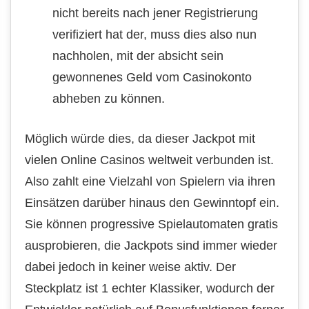
nicht bereits nach jener Registrierung
verifiziert hat der, muss dies also nun
nachholen, mit der absicht sein
gewonnenes Geld vom Casinokonto
abheben zu können.
Möglich würde dies, da dieser Jackpot mit
vielen Online Casinos weltweit verbunden ist.
Also zahlt eine Vielzahl von Spielern via ihren
Einsätzen darüber hinaus den Gewinntopf ein.
Sie können progressive Spielautomaten gratis
ausprobieren, die Jackpots sind immer wieder
dabei jedoch in keiner weise aktiv. Der
Steckplatz ist 1 echter Klassiker, wodurch der