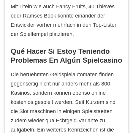
Mit Titeln wie auch Fancy Fruits, 40 Thieves
oder Ramses Book konnte einander der
Entwickler vorher mehrfach in den Top-Listen
der Spieltempel platzieren.
Qué Hacer Si Estoy Teniendo
Problemas En Algún Spielcasino
Die beruehmten Geldspielautomaten finden
gegenseitig nicht nur anders mehr als 800
Kasinos, sondern können ebenso online
kostenlos gespielt werden. Seit Kurzem sind
die Slot maschinen in einigen Spielstaetten
zudem wieder qua Echtgeld-Variante zu
aufgabeln. Ein weiteres Kennzeichen ist die