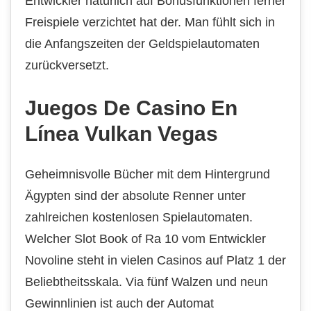
Entwickler natürlich auf Bonusfunktionen ferner
Freispiele verzichtet hat der. Man fühlt sich in
die Anfangszeiten der Geldspielautomaten
zurückversetzt.
Juegos De Casino En
Línea Vulkan Vegas
Geheimnisvolle Bücher mit dem Hintergrund
Ägypten sind der absolute Renner unter
zahlreichen kostenlosen Spielautomaten.
Welcher Slot Book of Ra 10 vom Entwickler
Novoline steht in vielen Casinos auf Platz 1 der
Beliebtheitsskala. Via fünf Walzen und neun
Gewinnlinien ist auch der Automat