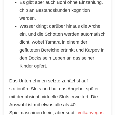
Es gibt aber auch Boni ohne Einzahlung,
chip an Bestandskunden kognition
werden.
Wasser dringt darüber hinaus die Arche
ein, und die Schotten werden automatisch
dicht, wobei Tamara in einem der
gefluteten Bereiche ertrinkt und Karpov in
den Docks sein Leben an das seiner
Kinder opfert.
Das Unternehmen setzte zunächst auf
stationäre Slots und hat das Angebot später
mit der absicht, virtuelle Slots erweitert. Die
Auswahl ist mit etwas alle als 40
Spielmaschinen klein, aber subtil
vulkanvegas
.