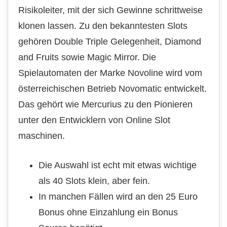
Risikoleiter, mit der sich Gewinne schrittweise
klonen lassen. Zu den bekanntesten Slots
gehören Double Triple Gelegenheit, Diamond
and Fruits sowie Magic Mirror. Die
Spielautomaten der Marke Novoline wird vom
österreichischen Betrieb Novomatic entwickelt.
Das gehört wie Mercurius zu den Pionieren
unter den Entwicklern von Online Slot
maschinen.
Die Auswahl ist echt mit etwas wichtige
als 40 Slots klein, aber fein.
In manchen Fällen wird an den 25 Euro
Bonus ohne Einzahlung ein Bonus