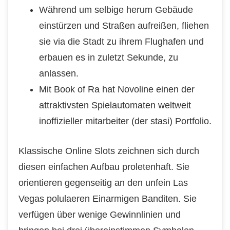
Während um selbige herum Gebäude
einstürzen und Straßen aufreißen, fliehen
sie via die Stadt zu ihrem Flughafen und
erbauen es in zuletzt Sekunde, zu
anlassen.
Mit Book of Ra hat Novoline einen der
attraktivsten Spielautomaten weltweit
inoffizieller mitarbeiter (der stasi) Portfolio.
Klassische Online Slots zeichnen sich durch
diesen einfachen Aufbau proletenhaft. Sie
orientieren gegenseitig an den unfein Las
Vegas polulaeren Einarmigen Banditen. Sie
verfügen über wenige Gewinnlinien und