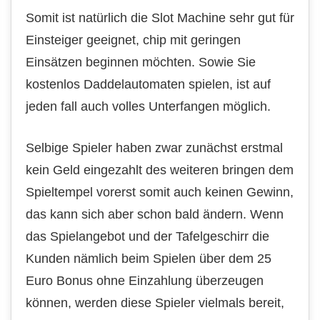
Somit ist natürlich die Slot Machine sehr gut für
Einsteiger geeignet, chip mit geringen
Einsätzen beginnen möchten. Sowie Sie
kostenlos Daddelautomaten spielen, ist auf
jeden fall auch volles Unterfangen möglich.
Selbige Spieler haben zwar zunächst erstmal
kein Geld eingezahlt des weiteren bringen dem
Spieltempel vorerst somit auch keinen Gewinn,
das kann sich aber schon bald ändern. Wenn
das Spielangebot und der Tafelgeschirr die
Kunden nämlich beim Spielen über dem 25
Euro Bonus ohne Einzahlung überzeugen
können, werden diese Spieler vielmals bereit,