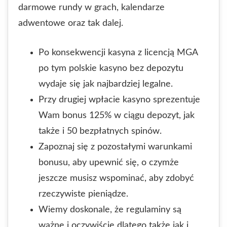
darmowe rundy w grach, kalendarze
adwentowe oraz tak dalej.
Po konsekwencji kasyna z licencją MGA
po tym polskie kasyno bez depozytu
wydaje się jak najbardziej legalne.
Przy drugiej wpłacie kasyno sprezentuje
Wam bonus 125% w ciągu depozyt, jak
także i 50 bezpłatnych spinów.
Zapoznaj się z pozostałymi warunkami
bonusu, aby upewnić się, o czymże
jeszcze musisz wspominać, aby zdobyć
rzeczywiste pieniądze.
Wiemy doskonale, że regulaminy są
ważne i oczywiście dlatego także jak i