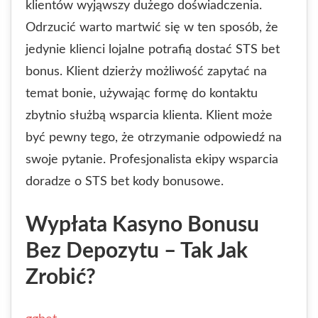
klientów wyjąwszy dużego doświadczenia.
Odrzucić warto martwić się w ten sposób, że
jedynie klienci lojalne potrafią dostać STS bet
bonus. Klient dzierży możliwość zapytać na
temat bonie, używając formę do kontaktu
zbytnio służbą wsparcia klienta. Klient może
być pewny tego, że otrzymanie odpowiedź na
swoje pytanie. Profesjonalista ekipy wsparcia
doradze o STS bet kody bonusowe.
Wypłata Kasyno Bonusu
Bez Depozytu – Tak Jak
Zrobić?