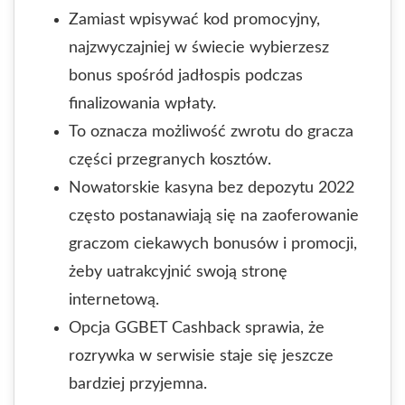
Zamiast wpisywać kod promocyjny,
najzwyczajniej w świecie wybierzesz
bonus spośród jadłospis podczas
finalizowania wpłaty.
To oznacza możliwość zwrotu do gracza
części przegranych kosztów.
Nowatorskie kasyna bez depozytu 2022
często postanawiają się na zaoferowanie
graczom ciekawych bonusów i promocji,
żeby uatrakcyjnić swoją stronę
internetową.
Opcja GGBET Cashback sprawia, że
rozrywka w serwisie staje się jeszcze
bardziej przyjemna.