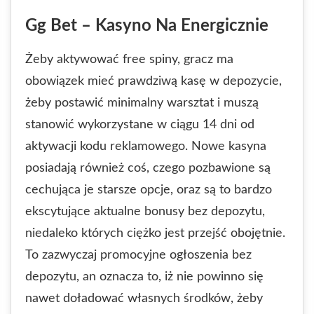
Gg Bet – Kasyno Na Energicznie
Żeby aktywować free spiny, gracz ma
obowiązek mieć prawdziwą kasę w depozycie,
żeby postawić minimalny warsztat i muszą
stanowić wykorzystane w ciągu 14 dni od
aktywacji kodu reklamowego. Nowe kasyna
posiadają również coś, czego pozbawione są
cechująca je starsze opcje, oraz są to bardzo
ekscytujące aktualne bonusy bez depozytu,
niedaleko których ciężko jest przejść obojętnie.
To zazwyczaj promocyjne ogłoszenia bez
depozytu, an oznacza to, iż nie powinno się
nawet doładować własnych środków, żeby