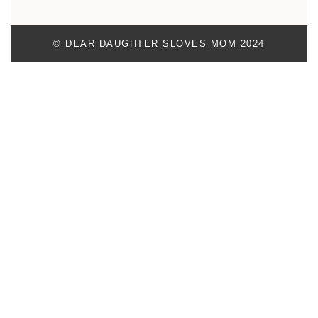
© DEAR DAUGHTER SLOVES MOM 2024