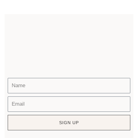
SIGN UP