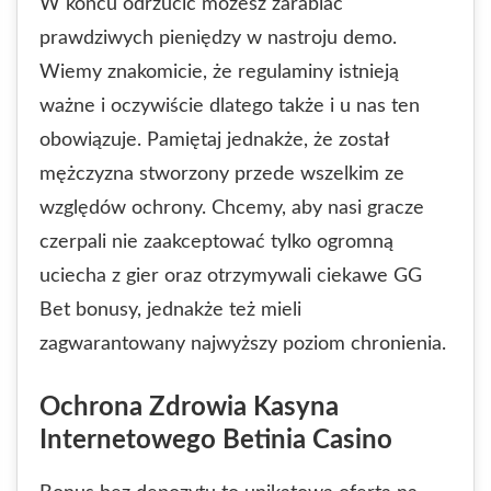
W końcu odrzucić możesz zarabiać
prawdziwych pieniędzy w nastroju demo.
Wiemy znakomicie, że regulaminy istnieją
ważne i oczywiście dlatego także i u nas ten
obowiązuje. Pamiętaj jednakże, że został
mężczyzna stworzony przede wszelkim ze
względów ochrony. Chcemy, aby nasi gracze
czerpali nie zaakceptować tylko ogromną
uciecha z gier oraz otrzymywali ciekawe GG
Bet bonusy, jednakże też mieli
zagwarantowany najwyższy poziom chronienia.
Ochrona Zdrowia Kasyna
Internetowego Betinia Casino