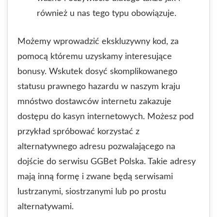
również u nas tego typu obowiązuje.
Możemy wprowadzić ekskluzywny kod, za
pomocą któremu uzyskamy interesujące
bonusy. Wskutek dosyć skomplikowanego
statusu prawnego hazardu w naszym kraju
mnóstwo dostawców internetu zakazuje
dostępu do kasyn internetowych. Możesz pod
przykład spróbować korzystać z
alternatywnego adresu pozwalającego na
dojście do serwisu GGBet Polska. Takie adresy
mają inną formę i zwane będą serwisami
lustrzanymi, siostrzanymi lub po prostu
alternatywami.