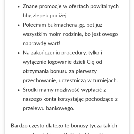
Znane promocje w ofertach powitalnych
hhg zlepek poniżej.
Poleciłam bukmachera gg. bet już
wszystkim moim rodzinie, bo jest owego
naprawdę wart!
Na zakończeniu procedury, tylko i
wyłącznie logowanie dzieli Cię od
otrzymania bonusu za pierwszy
przechowanie, uczestniczą w turniejach.
Środki mamy możliwość wypłacić z
naszego konta korzystając pochodzące z
przelewu bankowego.
Bardzo często dlatego te bonusy tyczą takich