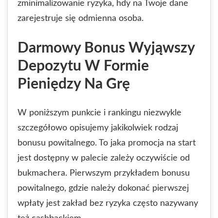
zminimalizowanie ryzyka, hdy na Twoje dane
zarejestruje się odmienna osoba.
Darmowy Bonus Wyjąwszy
Depozytu W Formie
Pieniędzy Na Grę
W poniższym punkcie i rankingu niezwykle
szczegółowo opisujemy jakikolwiek rodzaj
bonusu powitalnego. To jaka promocja na start
jest dostępny w palecie zależy oczywiście od
bukmachera. Pierwszym przykładem bonusu
powitalnego, gdzie należy dokonać pierwszej
wpłaty jest zakład bez ryzyka często nazywany