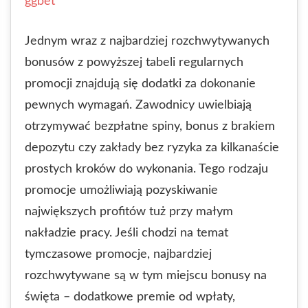
ggbet
Jednym wraz z najbardziej rozchwytywanych
bonusów z powyższej tabeli regularnych
promocji znajdują się dodatki za dokonanie
pewnych wymagań. Zawodnicy uwielbiają
otrzymywać bezpłatne spiny, bonus z brakiem
depozytu czy zakłady bez ryzyka za kilkanaście
prostych kroków do wykonania. Tego rodzaju
promocje umożliwiają pozyskiwanie
największych profitów tuż przy małym
nakładzie pracy. Jeśli chodzi na temat
tymczasowe promocje, najbardziej
rozchwytywane są w tym miejscu bonusy na
święta – dodatkowe premie od wpłaty,