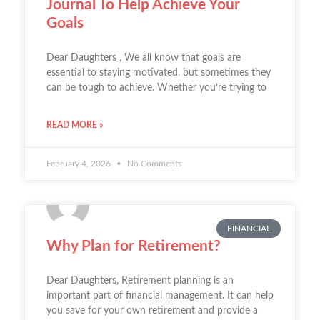
Journal To Help Achieve Your
Goals
Dear Daughters , We all know that goals are
essential to staying motivated, but sometimes they
can be tough to achieve. Whether you’re trying to
READ MORE »
February 4, 2026
No Comments
FINANCIAL
Why Plan for Retirement?
Dear Daughters, Retirement planning is an
important part of financial management. It can help
you save for your own retirement and provide a