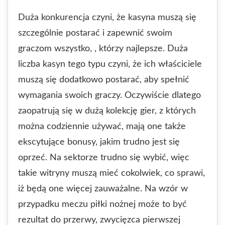
Duża konkurencja czyni, że kasyna muszą się
szczególnie postarać i zapewnić swoim
graczom wszystko, , którzy najlepsze. Duża
liczba kasyn tego typu czyni, że ich właściciele
muszą się dodatkowo postarać, aby spełnić
wymagania swoich graczy. Oczywiście dlatego
zaopatrują się w dużą kolekcję gier, z których
można codziennie używać, mają one także
ekscytujące bonusy, jakim trudno jest się
oprzeć. Na sektorze trudno się wybić, więc
takie witryny muszą mieć cokolwiek, co sprawi,
iż będą one więcej zauważalne. Na wzór w
przypadku meczu piłki nożnej może to być
rezultat do przerwy, zwycięzca pierwszej