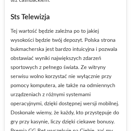
też cashbackiem.
Sts Telewizja
Tej wartość będzie zależna po to jakiej
wysokości będzie twój depozyt. Polska strona
bukmacherska jest bardzo intuicyjna i pozwala
obstawiać wyniki największych zdarzeń
sportowych z pełnego świata. Ze witryny
serwisu wolno korzystać nie wyłącznie przy
pomocy komputera, ale także na odmiennych
urządzeniach z różnymi systemami
operacyjnymi, dzięki dostępnej wersji mobilnej.
Doskonale wiemy, że każdy, kto przystępuje do
gry przy kasynie, liczy dzięki ciekawe bonusy.
Premia GG Bet wyczekuje na Ciebie, zaś my